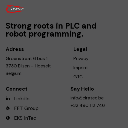
Strong roots in PLC and
robot programming.
Adress
Legal
Groenstraat 6 bus 1
Privacy
3730 Bilzen – Hoeselt
Imprint
Belgium
GTC
Connect
Say Hello
info@ciratec.be
LinkdIn
+32 490 112 746
FFT Group
EKS InTec