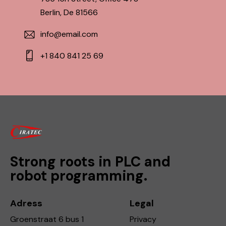
Berlin, De 81566
info@email.com
+1 840 841 25 69
Strong roots in PLC and
robot programming.
Adress
Legal
Groenstraat 6 bus 1
Privacy