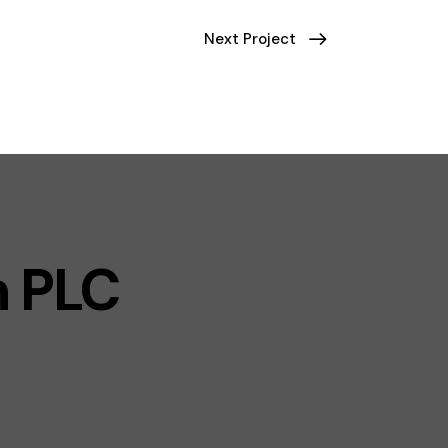
Next Project
n PLC