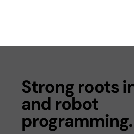
Strong roots i
and robot
programming.