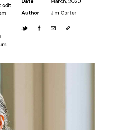
Date
March, 2020
 odit
Author
Jim Carter
iam
t
bum.