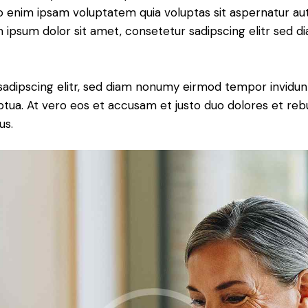
o enim ipsam voluptatem quia voluptas sit aspernatur aut
em ipsum dolor sit amet, consetetur sadipscing elitr sed d
sadipscing elitr, sed diam nonumy eirmod tempor invidun
ptua. At vero eos et accusam et justo duo dolores et re
us.