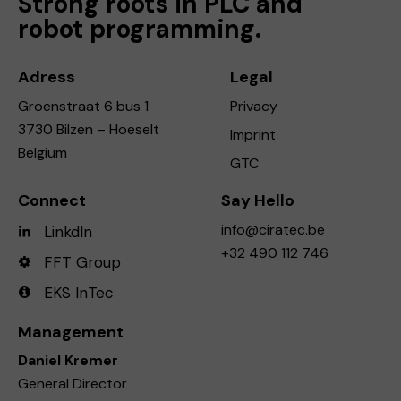
Strong roots in PLC and
robot programming.
Adress
Legal
Groenstraat 6 bus 1
Privacy
3730 Bilzen – Hoeselt
Imprint
Belgium
GTC
Connect
Say Hello
info@ciratec.be
LinkdIn
+32 490 112 746
FFT Group
EKS InTec
Management
Daniel Kremer
General Director